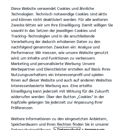
Diese Website verwendet Cookies und ähnliche
open
Technologien. Technisch notwendige Cookies sind aktiv
menu
und können nicht deaktiviert werden. Für alle weiteren
KONTAKT
Zwecke bitten wir um Ihre Einwilligung. Damit willigen Sie
sowohl in das Setzen der jeweiligen Cookies und
Tracking-Technologien und in die anschließende
PROBEFAHRT
Verarbeitung der dadurch erhobenen Daten zu den
nachfolgend genannten Zwecken ein: Analyse und
Performance: Wir messen, wie unsere Website genutzt
wird, um Inhalte und Funktionen zu verbessern.
Marketing und personalisierte Werbung: Unsere
Werbepartner und Dienstleister erstellen auf Basis Ihres
Nutzungsverhaltens ein Interessenprofil und spielen
Modelle
Ihnen auf dieser Website und auch auf anderen Websites
interessenbasierte Werbung aus. Eine erteilte
Einwilligung kann jederzeit mit Wirkung für die Zukunft
widerrufen werden. Über den Button „Cookies“ in der
Business
Kopfzeile gelangen Sie jederzeit zur Anpassung Ihrer
Präferenzen.
Angebote
Weitere Informationen zu den eingesetzten Anbietern,
Speicherdauern und Ihren Rechten finden Sie in unserer
Datenschutzerklärung.
> Datenschutz
> Impressum