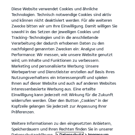
Diese Website verwendet Cookies und ähnliche
open
Technologien. Technisch notwendige Cookies sind aktiv
menu
und können nicht deaktiviert werden. Für alle weiteren
KONTAKT
Zwecke bitten wir um Ihre Einwilligung. Damit willigen Sie
sowohl in das Setzen der jeweiligen Cookies und
Tracking-Technologien und in die anschließende
Der Kia EV9
Probefahrt
Verarbeitung der dadurch erhobenen Daten zu den
nachfolgend genannten Zwecken ein: Analyse und
...
...
DER KIA EV9
Konfigurator
Performance: Wir messen, wie unsere Website genutzt
Der vollelektrische Kia
wird, um Inhalte und Funktionen zu verbessern.
Marketing und personalisierte Werbung: Unsere
EV9.
Werbepartner und Dienstleister erstellen auf Basis Ihres
Nutzungsverhaltens ein Interessenprofil und spielen
Ihnen auf dieser Website und auch auf anderen Websites
Entdecke eine Welt voller
interessenbasierte Werbung aus. Eine erteilte
Einwilligung kann jederzeit mit Wirkung für die Zukunft
Möglichkeiten.
widerrufen werden. Über den Button „Cookies“ in der
Kopfzeile gelangen Sie jederzeit zur Anpassung Ihrer
Präferenzen.
Weitere Informationen zu den eingesetzten Anbietern,
Speicherdauern und Ihren Rechten finden Sie in unserer
Datenschutzerklärung.
> Datenschutz
> Impressum