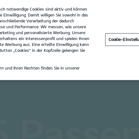
sch notwendige Cookies sind aktiv und können
e Einwilligung. Damit willigen Sie sowohl in das
 anschließende Verarbeitung der dadurch
se und Performance: Wir messen, wie unsere
Settele KFZ GmbH & Co. KG
Tel. :
0731-20559950
rketing und personalisierte Werbung: Unsere
rhaltens ein Interessenprofil und spielen Ihnen
Cookie-Einstel
n
e Werbung aus. Eine erteilte Einwilligung kann
utton „Cookies“ in der Kopfzeile gelangen Sie
PV5 PASSENGER
n und Ihren Rechten finden Sie in unserer