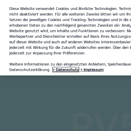
Diese Website verwendet Cookies und ähnliche Technologien. Techni
open
nicht deaktiviert werden. Für alle weiteren Zwecke bitten wir um Ihr
menu
Setzen der jeweiligen Cookies und Tracking-Technologien und in die
erhobenen Daten zu den nachfolgend genannten Zwecken ein: Analy
Website genutzt wird, um Inhalte und Funktionen zu verbessern. Ma
Werbepartner und Dienstleister erstellen auf Basis Ihres Nutzungsve
PV5 Passenger
Entdecke
auf dieser Website und auch auf anderen Websites interessenbasiert
jederzeit mit Wirkung für die Zukunft widerrufen werden. Über den B
jederzeit zur Anpassung Ihrer Präferenzen.
MODELLE
PV5 PASSENGER
Weitere Informationen zu den eingesetzten Anbietern, Speicherdauer
Datenschutzerklärung.
> Datenschutz
> Impressum